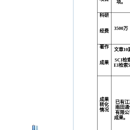
项。
科研
3500
万
经费
著作
文章
10
SCI
检
成果
EI
检索
成果
已有江
转化
雨田通
情况
有限公
成果。