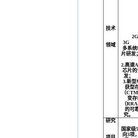
技术
2
3G
领域
多系统
片研发
2.
高速
A
芯片的
发；
3.
新型
获型
（
CTM
变存
（
RR
的可
究。
研究
国家级
向
3
项
项目