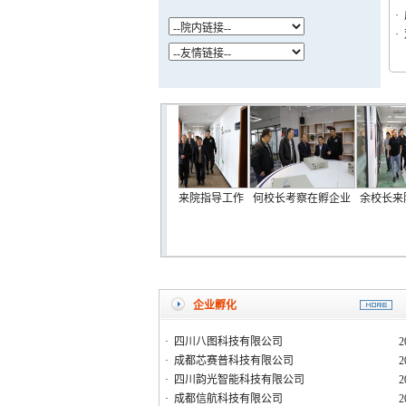
·
·
验季系
成主任来院指导工作
何校长来院指导工作
何校长考察在孵企业
余校长来
进成都
成都研
企业孵化
·
四川八图科技有限公司
2
·
成都芯赛普科技有限公司
2
·
四川韵光智能科技有限公司
2
·
成都信航科技有限公司
2