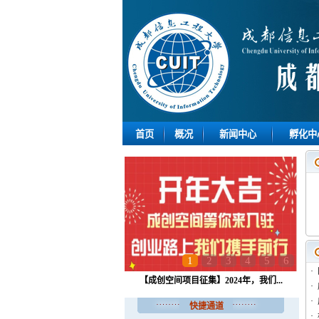
首页
概况
新闻中心
孵化中
1
2
3
4
5
6
·
成都信息工程大学副校长何建新莅临...
·
·
快捷通道
·